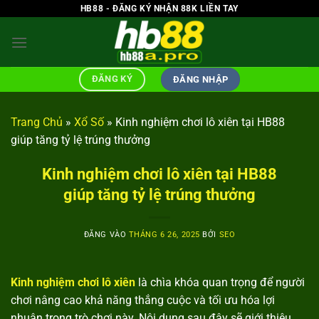
Bỏ
HB88 - ĐĂNG KÝ NHẬN 88K LIỀN TAY
qua
nội
dung
ĐĂNG KÝ
ĐĂNG NHẬP
Trang Chủ
»
Xổ Số
»
Kinh nghiệm chơi lô xiên tại HB88
giúp tăng tỷ lệ trúng thưởng
Kinh nghiệm chơi lô xiên tại HB88
giúp tăng tỷ lệ trúng thưởng
ĐĂNG VÀO
THÁNG 6 26, 2025
BỞI
SEO
Kinh nghiệm chơi lô xiên
là chìa khóa quan trọng để người
chơi nâng cao khả năng thắng cuộc và tối ưu hóa lợi
nhuận trong trò chơi này. Nội dung sau đây sẽ giới thiệu