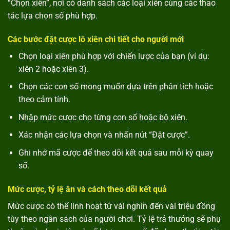
“Chọn xiên”, nơi có danh sách các loại xiên cùng các thao
tác lựa chọn số phù hợp.
Các bước đặt cược lô xiên chi tiết cho người mới
Chọn loại xiên phù hợp với chiến lược của bạn (ví dụ:
xiên 2 hoặc xiên 3).
Chọn các con số mong muốn dựa trên phân tích hoặc
theo cảm tính.
Nhập mức cược cho từng con số hoặc bộ xiên.
Xác nhận các lựa chọn và nhấn nút “Đặt cược”.
Ghi nhớ mã cược để theo dõi kết quả sau mỗi kỳ quay
số.
Mức cược, tỷ lệ ăn và cách theo dõi kết quả
Mức cược có thể linh hoạt từ vài nghìn đến vài triệu đồng
tùy theo ngân sách của người chơi. Tỷ lệ trả thưởng sẽ phụ