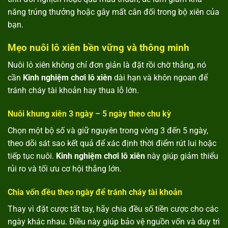
năng trúng thưởng hoặc gây mất cân đối trong bộ xiên của
bạn.
Mẹo nuôi lô xiên bền vững và thông minh
Nuôi lô xiên không chỉ đơn giản là đặt rồi chờ thắng, nó
cần
Kinh nghiệm chơi lô xiên
dài hạn và khôn ngoan để
tránh cháy tài khoản hay thua lỗ lớn.
Nuôi khung xiên 3 ngày – 5 ngày theo chu kỳ
Chọn một bộ số và giữ nguyên trong vòng 3 đến 5 ngày,
theo dõi sát sao kết quả để xác định thời điểm rút lui hoặc
tiếp tục nuôi.
Kinh nghiệm chơi lô xiên
này giúp giảm thiểu
rủi ro và tối ưu cơ hội thắng lớn.
Chia vốn đều theo ngày để tránh cháy tài khoản
Thay vì đặt cược tất tay, hãy chia đều số tiền cược cho các
ngày khác nhau. Điều này giúp bảo vệ nguồn vốn và duy trì