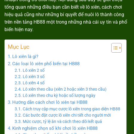
tổng quan những điều bạn cần biết về lô xiên, cách chơi
hiệu quả cũng như những bí quyết để nuôi lô thành công
trên nền tảng HB88 một trong những nhà cái uy tín và phổ
biến hiện nay.
Mục Lục
Lô xiên là gì?
Các loại lô xiên phổ biến tại HB88
Lô xiên 2 số
Lô xiên 3 số
Lô xiên 4 số
Lô xiên theo cầu (xiên 2 hoặc xiên 3 theo cầu)
Lô xiên theo chu kỳ hoặc số lượng ngày
Hướng dẫn cách chơi lô xiên tại HB88
Cách truy cập mục cược lô xiên trong giao diện HB88
Các bước đặt cược lô xiên chi tiết cho người mới
Mức cược, tỷ lệ ăn và cách theo dõi kết quả
Kinh nghiệm chọn số khi chơi lô xiên HB88