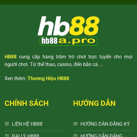
Chi
–
Tiết
Hướng
Và
dẫn
Hiệu
cách
Quả
chơi
và
mẹo
soi
kèo
chuẩn
HB88
cung cấp hàng trăm trò chơi trực tuyến cho mọi
người chơi. Từ thể thao, casino, đến bắn cá ...
Xen thêm:
Thương Hiệu HB88
CHÍNH SÁCH
HƯỚNG DẪN
LIÊN HỆ HB88
HƯỚNG DÂN ĐĂNG KÝ
ĐẠI LÝ HB88
HƯỚNG DẪN ĐĂNG