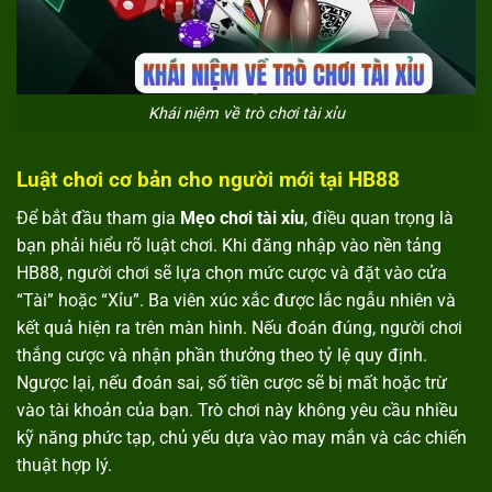
Khái niệm về trò chơi tài xỉu
Luật chơi cơ bản cho người mới tại HB88
Để bắt đầu tham gia
Mẹo chơi tài xỉu
, điều quan trọng là
bạn phải hiểu rõ luật chơi. Khi đăng nhập vào nền tảng
HB88, người chơi sẽ lựa chọn mức cược và đặt vào cửa
“Tài” hoặc “Xỉu”. Ba viên xúc xắc được lắc ngẫu nhiên và
kết quả hiện ra trên màn hình. Nếu đoán đúng, người chơi
thắng cược và nhận phần thưởng theo tỷ lệ quy định.
Ngược lại, nếu đoán sai, số tiền cược sẽ bị mất hoặc trừ
vào tài khoản của bạn. Trò chơi này không yêu cầu nhiều
kỹ năng phức tạp, chủ yếu dựa vào may mắn và các chiến
thuật hợp lý.