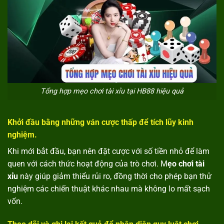
Tổng hợp mẹo chơi tài xỉu tại HB88 hiệu quả
Khởi đầu bằng những ván cược thấp để tích lũy kinh
nghiệm.
Khi mới bắt đầu, bạn nên đặt cược với số tiền nhỏ để làm
quen với cách thức hoạt động của trò chơi. M
ẹo chơi tài
xỉu
này giúp giảm thiểu rủi ro, đồng thời cho phép bạn thử
nghiệm các chiến thuật khác nhau mà không lo mất sạch
vốn.