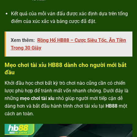
Kết quả của mỗi ván đấu được xác định dựa trên tổng
điểm của xúc xắc và bảng cược đã đặt.
Xem thêm:
Rồng Hổ HB88 – Cược Siêu Tốc, Ăn Tiền
Trong 30 Giây
Mẹo chơi tài xỉu HB88 dành cho người mới bắt
đầu
Khởi đầu học chơi bất kỳ trò chơi nào cũng cần có chiến
lược phù hợp để tránh mất vốn nhanh chóng. Dưới đây là
những
mẹo chơi tài xỉu
nhỏ giúp người mới tiếp cận dễ
dàng hơn và bắt đầu hành trình chơi tài xỉu tại
HB88
một
cách an toàn.