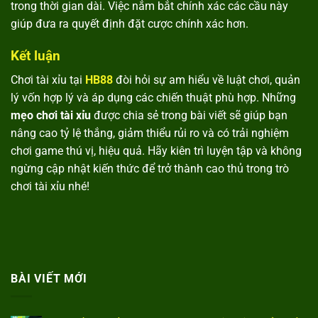
trong thời gian dài. Việc nắm bắt chính xác các cầu này
giúp đưa ra quyết định đặt cược chính xác hơn.
Kết luận
Chơi tài xỉu tại
HB88
đòi hỏi sự am hiểu về luật chơi, quản
lý vốn hợp lý và áp dụng các chiến thuật phù hợp. Những
mẹo chơi tài xỉu
được chia sẻ trong bài viết sẽ giúp bạn
nâng cao tỷ lệ thắng, giảm thiểu rủi ro và có trải nghiệm
chơi game thú vị, hiệu quả. Hãy kiên trì luyện tập và không
ngừng cập nhật kiến thức để trở thành cao thủ trong trò
chơi tài xỉu nhé!
BÀI VIẾT MỚI