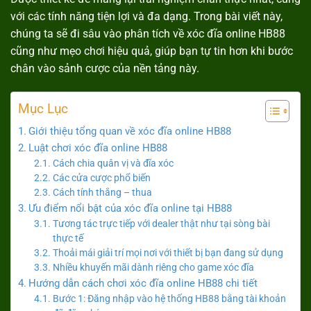
với các tính năng tiện lợi và đa dạng. Trong bài viết này,
chúng ta sẽ đi sâu vào phân tích về xóc đĩa online HB88
cũng như mẹo chơi hiệu quả, giúp bạn tự tin hơn khi bước
chân vào sảnh cược của nền tảng này.
Mục Lục
Giới thiệu tổng quan về xóc đĩa online HB88
Luật chơi xóc đĩa online HB88
Cách chia quân vị và đĩa xóc
Các cửa cược phổ biến
Cách tính thắng – thua
Ưu điểm nổi bật của xóc đĩa online tại HB88
Tương tác trực tiếp với dealer thật như tại sòng bài
thực tế
Thoải mái giải trí mọi nơi với thiết bị bạn đang sử dụng
Nhiều khuyến mãi dành riêng cho game xóc đĩa
Hướng dẫn cách chơi xóc đĩa online HB88 chi tiết
Bước 1: Đăng nhập vào hệ thống HB88 bằng tài khoản