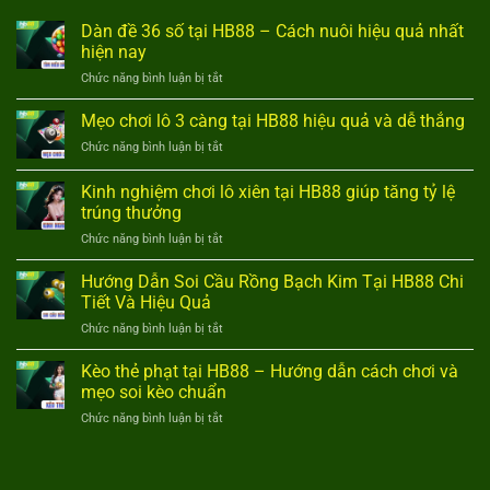
Dàn đề 36 số tại HB88 – Cách nuôi hiệu quả nhất
hiện nay
Chức năng bình luận bị tắt
ở
Dàn
đề
Mẹo chơi lô 3 càng tại HB88 hiệu quả và dễ thắng
36
Chức năng bình luận bị tắt
ở
số
Mẹo
tại
chơi
Kinh nghiệm chơi lô xiên tại HB88 giúp tăng tỷ lệ
HB88
lô
–
trúng thưởng
3
Cách
Chức năng bình luận bị tắt
ở
càng
nuôi
Kinh
tại
hiệu
nghiệm
HB88
Hướng Dẫn Soi Cầu Rồng Bạch Kim Tại HB88 Chi
quả
chơi
hiệu
Tiết Và Hiệu Quả
nhất
lô
quả
hiện
Chức năng bình luận bị tắt
ở
xiên
và
nay
Hướng
tại
dễ
Dẫn
Kèo thẻ phạt tại HB88 – Hướng dẫn cách chơi và
HB88
thắng
Soi
giúp
mẹo soi kèo chuẩn
Cầu
tăng
Chức năng bình luận bị tắt
ở
Rồng
tỷ
Kèo
Bạch
lệ
thẻ
Kim
trúng
phạt
Tại
thưởng