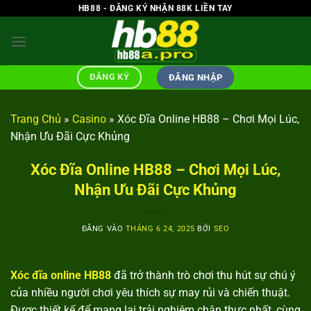
Bỏ
HB88 - ĐĂNG KÝ NHẬN 88K LIỀN TAY
qua
nội
dung
ĐĂNG KÝ
ĐĂNG NHẬP
Trang Chủ
»
Casino
»
Xóc Đĩa Online HB88 – Chơi Mọi Lúc,
Nhận Ưu Đãi Cực Khủng
Xóc Đĩa Online HB88 – Chơi Mọi Lúc,
Nhận Ưu Đãi Cực Khủng
ĐĂNG VÀO
THÁNG 6 24, 2025
BỞI
SEO
Xóc đĩa online HB88
đã trở thành trò chơi thu hút sự chú ý
của nhiều người chơi yêu thích sự may rủi và chiến thuật.
Được thiết kế để mang lại trải nghiệm chân thực nhất, cùng