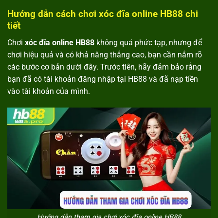
Hướng dẫn cách chơi xóc đĩa online HB88 chi
tiết
Chơi
xóc đĩa online HB88
không quá phức tạp, nhưng để
chơi hiệu quả và có khả năng thắng cao, bạn cần nắm rõ
các bước cơ bản dưới đây. Trước tiên, hãy đảm bảo rằng
bạn đã có tài khoản đăng nhập tại HB88 và đã nạp tiền
vào tài khoản của mình.
Hướng dẫn tham gia chơi xóc đĩa online HB88